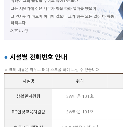
워하여 그의 율법을 주야로 묵상하는도다.
그는 시냇가에 심은 나무가 철을 따라 열매를 맺으며
그 잎사귀가 마르지 아니함 같으니 그가 하는 모든 일이 다 형통
하리로다
(시편 1:1-3)
시설별 전화번호 안내
●
※ 표의 내용은 좌우로 터치 스크롤 하여 보실 수 있습니다.
시설명
위치
생활관지원팀
SW타운 101호
월
RC인성교육지원팀
SW타운 101호
월