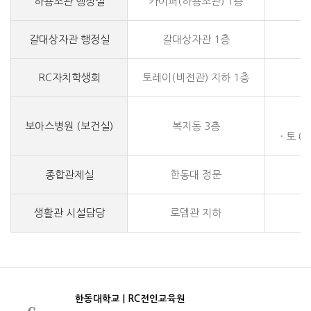
하용조관 행정실
카이퍼(하용조관) 1층
월
갈대상자관 행정실
갈대상자관 1층
월
RC자치학생회
토레이(비전관) 지하 1층
·
보아스병원 (보건실)
복지동 3층
· 토 0
종합관제실
한동대 정문
생활관 시설담당
로뎀관 지하
월
한동대학교 | RC전인교육원