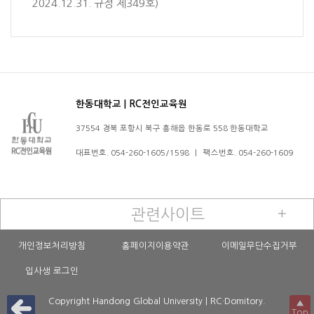
2024.12.31. 규정 제349호)
한동대학교 | RC전인교육원
37554 경북 포항시 북구 흥해읍 한동로 558 한동대학교
대표번호. 054-260-1605/1598
|
팩스번호. 054-260-1609
관련사이트
＋
개인정보처리방침
홈페이지이용약관
이메일무단수집거부
입사생 로그인
Copyright Handong Global University | RC·Domitory.
▲
Top