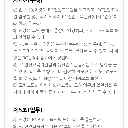
제4조(구성)
① 입학학생처장이 RC전인교육원을 대표하고, RC전인교육
원 업무를 총괄하기 위하여 RC전인교육원장(이하 “원장”이
라 한다)을 둔다.
② 원장은 교원 중에서 총장이 임명하고, 임기는 2년으로 하
되 연임할 수 있다.
③ RC는 고유의 명칭을 부여한 복수의 RC를 두며, 각 RC에
는 헤드마스터, 팀 담임교수, 교목, 코치를 둘 수 있고, 각 역
할은 RC운영위원회에서 정한다.
④ RC인성교육지원팀과 생활관지원팀에는 각각 팀장을 둘
수 있고, 업무를 수행하는데 필요한 연구교수, 직원, 연구원
을 둘 수 있으며, 팀장은 4급 이상 직원으로 보한다.
⑤ 코치그룹의 원활한 의견교류와 코칭 업무의 일관성을 유
지하기 위하여 코치 중에 리더와 부리더를 각각 둘 수 있다.
제5조(업무)
① 원장은 RC전인교육원의 모든 업무를 총괄한다.
② RC전인교육원은 다음 각 호의 사업을 수행한다.