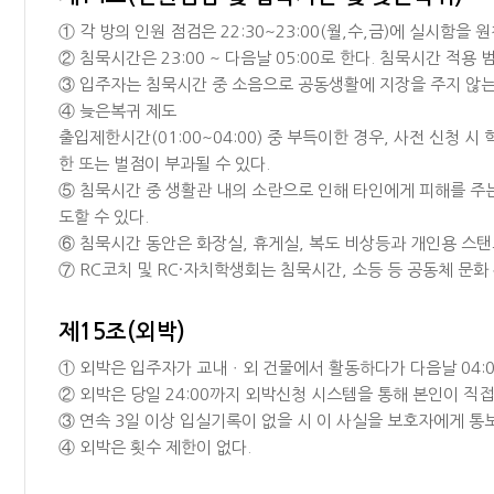
① 각 방의 인원 점검은 22:30~23:00(월,수,금)에 실시함
② 침묵시간은 23:00 ~ 다음날 05:00로 한다. 침묵시간 적용
③ 입주자는 침묵시간 중 소음으로 공동생활에 지장을 주지 않는 범
④ 늦은복귀 제도
출입제한시간(01:00~04:00) 중 부득이한 경우, 사전 신청 
한 또는 벌점이 부과될 수 있다.
⑤ 침묵시간 중 생활관 내의 소란으로 인해 타인에게 피해를 주는
도할 수 있다.
⑥ 침묵시간 동안은 화장실, 휴게실, 복도 비상등과 개인용 스탠
⑦ RC코치 및 RC·자치학생회는 침묵시간, 소등 등 공동체 문화
제15조(외박)
① 외박은 입주자가 교내ㆍ외 건물에서 활동하다가 다음날 04:
② 외박은 당일 24:00까지 외박신청 시스템을 통해 본인이 직접
③ 연속 3일 이상 입실기록이 없을 시 이 사실을 보호자에게 통보
④ 외박은 횟수 제한이 없다.